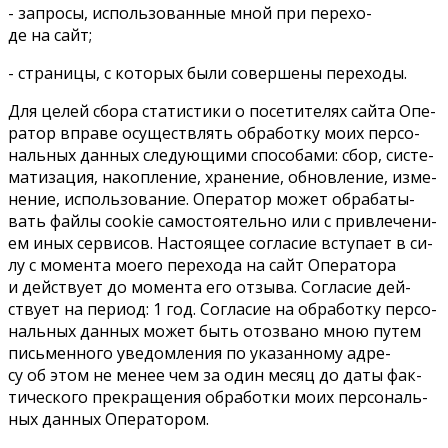
- за­про­сы, ис­поль­зо­ван­ные мной при пе­ре­хо­
де на сайт;
- стра­ни­цы, с ко­то­рых бы­ли со­вер­ше­ны пе­ре­хо­ды.
Для це­лей сбо­ра ста­ти­сти­ки о по­се­ти­те­лях сай­та Опе­
ра­тор впра­ве осу­ществ­лять об­ра­бот­ку мо­их пер­со­
наль­ных дан­ных сле­ду­ю­щи­ми спо­со­ба­ми: сбор, си­сте­
ма­ти­за­ция, на­коп­ле­ние, хра­не­ние, об­нов­ле­ние, из­ме­
не­ние, ис­поль­зо­ва­ние. Опе­ра­тор мо­жет об­ра­ба­ты­
вать фай­лы cookie са­мо­сто­я­тель­но или с при­вле­че­ни­
ем иных сер­ви­сов. На­сто­я­щее со­гла­сие всту­па­ет в си­
лу с мо­мен­та мо­е­го пе­ре­хо­да на сайт Опе­ра­то­ра
и дей­ству­ет до мо­мен­та его от­зы­ва. Со­гла­сие дей­
ству­ет на пе­ри­од: 1 год. Со­гла­сие на об­ра­бот­ку пер­со­
наль­ных дан­ных мо­жет быть ото­зва­но мною пу­тем
пись­мен­но­го уве­дом­ле­ния по ука­зан­но­му ад­ре­
су об этом не ме­нее чем за один ме­сяц до да­ты фак­
ти­че­ско­го пре­кра­ще­ния об­ра­бот­ки мо­их пер­со­наль­
ных дан­ных Опе­ра­то­ром.