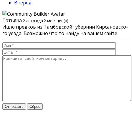
Вперёд
Татьяна
2 лет\года 2 месяцев(а)
Ищю пред­ков из Там­бов­ской гу­бер­нии Кир­са­нов­ско­
го уез­да. Воз­мож­но что то най­ду на ва­шем сай­те
Отправить
Сброс