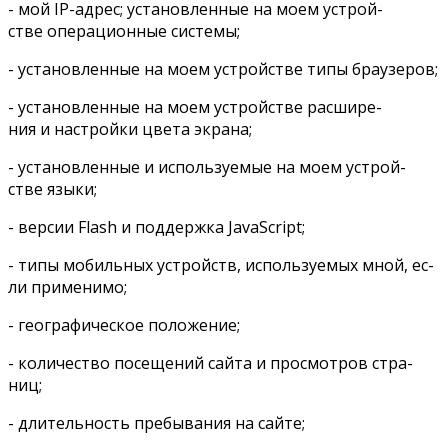
- мой IP-ад­рес; уста­нов­лен­ные на мо­ем устрой­
стве опе­ра­ци­он­ные си­сте­мы;
- уста­нов­лен­ные на мо­ем устрой­стве ти­пы бра­у­зе­ров;
- уста­нов­лен­ные на мо­ем устрой­стве рас­ши­ре­
ния и на­строй­ки цве­та экра­на;
- уста­нов­лен­ные и ис­поль­зу­е­мые на мо­ем устрой­
стве язы­ки;
- вер­сии Flash и под­держ­ка JavaScript;
- ти­пы мо­биль­ных устройств, ис­поль­зу­е­мых мной, ес­
ли при­ме­ни­мо;
- гео­гра­фи­че­ское по­ло­же­ние;
- ко­ли­че­ство по­се­ще­ний сай­та и про­смот­ров стра­
ниц;
- дли­тель­ность пре­бы­ва­ния на сай­те;