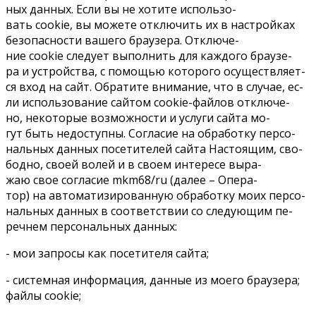
ных дан­ных. Ес­ли вы не хо­ти­те ис­поль­зо­
вать cookie, вы мо­же­те от­клю­чить их в на­строй­ках
без­опас­но­сти ва­ше­го бра­у­зе­ра. От­клю­че­
ние cookie сле­ду­ет вы­пол­нить для каж­до­го бра­у­зе­
ра и устрой­ства, с по­мо­щью ко­то­ро­го осу­ществ­ля­ет­
ся вход на сайт. Об­ра­ти­те вни­ма­ние, что в слу­чае, ес­
ли ис­поль­зо­ва­ние сай­том cookie-фай­лов от­клю­че­
но, неко­то­рые воз­мож­но­сти и услу­ги сай­та мо­
гут быть недо­ступ­ны. Со­гла­сие на об­ра­бот­ку пер­со­
наль­ных дан­ных по­се­ти­те­лей сай­та На­сто­я­щим, сво­
бод­но, сво­ей во­лей и в сво­ем ин­те­ре­се вы­ра­
жаю свое со­гла­сие mkm68/ru (да­лее – Опе­ра­
тор) на ав­то­ма­ти­зи­ро­ван­ную об­ра­бот­ку мо­их пер­со­
наль­ных дан­ных в со­от­вет­ствии со сле­ду­ю­щим пе­
реч­нем пер­со­наль­ных дан­ных:
- мои за­про­сы как по­се­ти­те­ля сай­та;
- си­стем­ная ин­фор­ма­ция, дан­ные из мо­е­го бра­у­зе­ра;
фай­лы cookie;