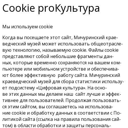
Cookie proКультура
Мы ис­поль­зу­ем cookie
Ко­гда вы по­се­ща­е­те этот сайт, Ми­чу­рин­ский кра­е­
вед­че­ский му­зей мо­жет ис­поль­зо­вать об­щео­т­рас­ле­
вую тех­но­ло­гию, на­зы­ва­е­мую cookie. Фай­лы cookie
пред­став­ля­ют со­бой неболь­шие фраг­мен­ты дан­
ных, ко­то­рые вре­мен­но со­хра­ня­ют­ся на ва­шем ком­
пью­те­ре или мо­биль­ном устрой­стве и обес­пе­чи­ва­
ют бо­лее эф­фек­тив­ную ра­бо­ту сай­та. Ми­чу­рин­ский
кра­е­вед­че­ский му­зей для сбо­ра ста­ти­сти­ки ис­поль­зу­
ет под­си­сте­му «Циф­ро­вая куль­ту­ра». На ос­но­
ве этих дан­ных мы де­ла­ем наш сайт луч­ше и эф­фек­
тив­нее для поль­зо­ва­те­лей. Про­дол­жая поль­зо­вать­
ся этим сай­том, вы со­гла­ша­е­тесь на ис­поль­зо­ва­
ние cookie и об­ра­бот­ку дан­ных в со­от­вет­ствии с По­
ли­ти­кой сай­та (ссыл­ка на пра­ви­ла поль­зо­ва­ния сай­
том) в об­ла­сти об­ра­бот­ки и за­щи­ты пер­со­наль­