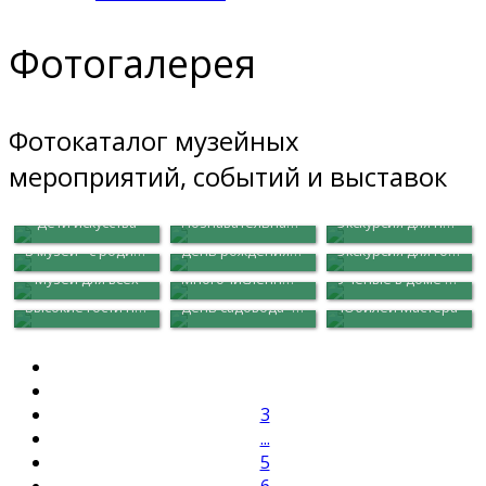
Фотогалерея
Фотокаталог музейных
мероприятий, событий и выставок
Дети искусства
Познавательная прогулка
Экскурсия для пожилых
В музей - с родителями
День рождения области
Экскурсия для гостей города
Музей для всех
Многочисленные гости
Ученые в доме Яковлева
Высокие гости на новой выставке
День садовода - в музее
Юбилей Мастера
3
...
5
6