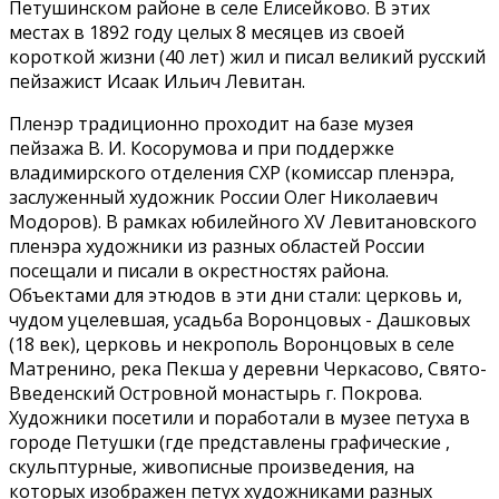
Петушинском районе в селе Елисейково. В этих
местах в 1892 году целых 8 месяцев из своей
короткой жизни (40 лет) жил и писал великий русский
пейзажист Исаак Ильич Левитан.
Пленэр традиционно проходит на базе музея
пейзажа В. И. Косорумова и при поддержке
владимирского отделения СХР (комиссар пленэра,
заслуженный художник России Олег Николаевич
Модоров). В рамках юбилейного XV Левитановского
пленэра художники из разных областей России
посещали и писали в окрестностях района.
Объектами для этюдов в эти дни стали: церковь и,
чудом уцелевшая, усадьба Воронцовых - Дашковых
(18 век), церковь и некрополь Воронцовых в селе
Матренино, река Пекша у деревни Черкасово, Свято-
Введенский Островной монастырь г. Покрова.
Художники посетили и поработали в музее петуха в
городе Петушки (где представлены графические ,
скульптурные, живописные произведения, на
которых изображен петух художниками разных