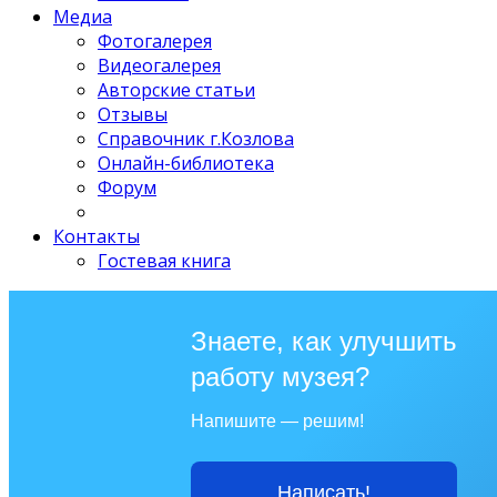
Медиа
Фотогалерея
Видеогалерея
Авторские статьи
Отзывы
Справочник г.Козлова
Онлайн-библиотека
Форум
Контакты
Гостевая книга
Знаете, как улучшить
работу музея?
Напишите — решим!
Написать!