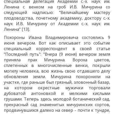
специальная делегация Академии с.-х. наук им.
Ленина с венком на гроб И.В. Мичурина со
следующей надписью: "Величайшему мастеру
плодоводства, почетному академику, доктору с.-х.
наук И.В. Мичурину от Академии с.-х. наук им.
Ленина" [13].
Похороны Ивана Владимировича состоялись 9
июня вечером. Вот как описывает это событие
специальный корреспондент в своей статье
"Последний путь": "Вчера (9 июня) вечером земля
приняла прах Мичурина. Вороха цветов,
сплетенных в многочисленные венки, покрыли
могилу человека, всю жизнь свою отдавшего делу
обновления земли. Мичурина похоронили на
участке, где раньше был грязный, зловонный базар,
на котором окрестные мужички торговали
дубоватой антоновкой и мелкими кислыми
грушами. Теперь здесь молодой ботанический сад,
прекрасный сад знаменитых мичуринских сортов,
продвинувшихся далеко на север - почти к тундре,