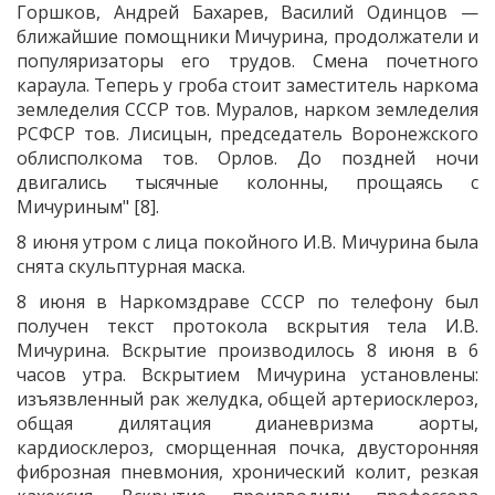
Горшков, Андрей Бахарев, Василий Одинцов —
ближайшие помощники Мичурина, продолжатели и
популяризаторы его трудов. Смена почетного
караула. Теперь у гроба стоит заместитель наркома
земледелия СССР тов. Муралов, нарком земледелия
РСФСР тов. Лисицын, председатель Воронежского
облисполкома тов. Орлов. До поздней ночи
двигались тысячные колонны, прощаясь с
Мичуриным" [8].
8 июня утром с лица покойного И.В. Мичурина была
снята скульптурная маска.
8 июня в Наркомздраве СССР по телефону был
получен текст протокола вскрытия тела И.В.
Мичурина. Вскрытие производилось 8 июня в 6
часов утра. Вскрытием Мичурина установлены:
изъязвленный рак желудка, общей артериосклероз,
общая дилятация дианевризма аорты,
кардиосклероз, сморщенная почка, двусторонняя
фиброзная пневмония, хронический колит, резкая