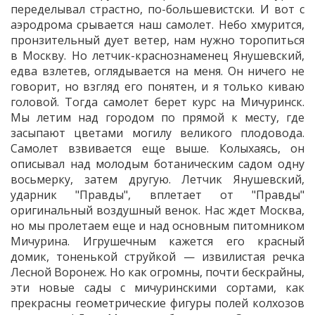
переделывал страстно, по-большевистски. И вот с
аэродрома срывается наш самолет. Небо хмурится,
пронзительный дует ветер, нам нужно торопиться
в Москву. Но летчик-краснознаменец Янушевский,
едва взлетев, оглядывается на меня. Он ничего не
говорит, но взгляд его понятен, и я только киваю
головой. Тогда самолет берет курс на Мичуринск.
Мы летим над городом по прямой к месту, где
засыпают цветами могилу великого плодовода.
Самолет взвивается еще выше. Колыхаясь, он
описывал над молодым ботаническим садом одну
восьмерку, затем другую. Летчик Янушевский,
ударник "Правды", вплетает от "Правды"
оригинальный воздушный венок. Нас ждет Москва,
но мы пролетаем еще и над основным питомником
Мичурина. Игрушечным кажется его красный
домик, тоненькой струйкой — извилистая речка
Лесной Воронеж. Но как огромны, почти бескрайны,
эти новые сады с мичуринскими сортами, как
прекрасны геометрические фигуры полей колхозов