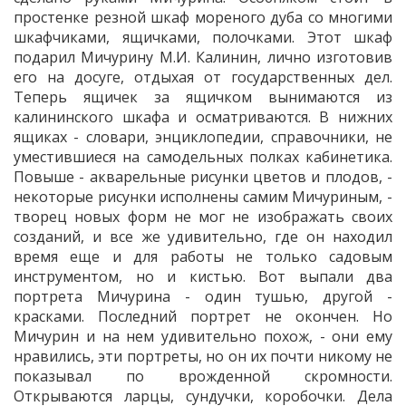
простенке резной шкаф мореного дуба со многими
шкафчиками, ящичками, полочками. Этот шкаф
подарил Мичурину М.И. Калинин, лично изготовив
его на досуге, отдыхая от государственных дел.
Теперь ящичек за ящичком вынимаются из
калининского шкафа и осматриваются. В нижних
ящиках - словари, энциклопедии, справочники, не
уместившиеся на самодельных полках кабинетика.
Повыше - акварельные рисунки цветов и плодов, -
некоторые рисунки исполнены самим Мичуриным, -
творец новых форм не мог не изображать своих
созданий, и все же удивительно, где он находил
время еще и для работы не только садовым
инструментом, но и кистью. Вот выпали два
портрета Мичурина - один тушью, другой -
красками. Последний портрет не окончен. Но
Мичурин и на нем удивительно похож, - они ему
нравились, эти портреты, но он их почти никому не
показывал по врожденной скромности.
Открываются ларцы, сундучки, коробочки. Дела