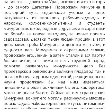
на восток — далеко за Урал, высоко, высоко в горы
- до самого Дагестана. Провожали Мичурина в
последний путь седовласые ученые и юные
натуралисты из пионеров, рабочие-садоводы и
наркомы, колхозники-опытники и студенты
мичуринских школ, родные с друзьями и соратники
по борьбе за новую методику, за новые приемы
садоводства. Десятки тысяч людей прошли в этот
день мимо гроба Мичурина и десятки же тысяч, в
сущности весь Мичуринск с окрестными селами,
провожали его. Ленин, а затем Сталин и вся партия
большевиков, а с ними и весь трудовой народ,
помогли развернуть мичуринское дело. Без
пролетарской революции великий плодовод так и
остался бы культурным одиночкой, реакционеры от
науки продолжали бы над ним издеваться,
чиновники в рясе проклинали бы его, как еретика,
массы не знали бы его. Сейчас же вся страна знает
Мичурина, вокруг его могилы раскинулись массивы
новых садов, лаборатория, институты, питомники,
высшее учебное заведение, тысячи мичуринских