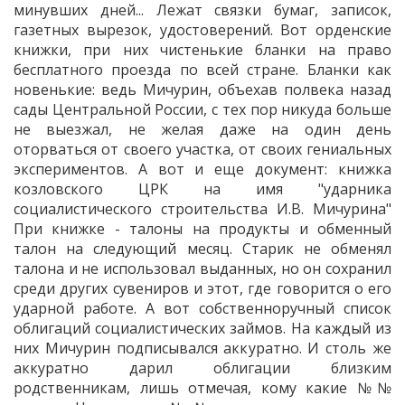
минувших дней... Лежат связки бумаг, записок,
газетных вырезок, удостоверений. Вот орденские
книжки, при них чистенькие бланки на право
бесплатного проезда по всей стране. Бланки как
новенькие: ведь Мичурин, объехав полвека назад
сады Центральной России, с тех пор никуда больше
не выезжал, не желая даже на один день
оторваться от своего участка, от своих гениальных
экспериментов. А вот и еще документ: книжка
козловского ЦРК на имя "ударника
социалистического строительства И.В. Мичурина"
При книжке - талоны на продукты и обменный
талон на следующий месяц. Старик не обменял
талона и не использовал выданных, но он сохранил
среди других сувениров и этот, где говорится о его
ударной работе. А вот собственноручный список
облигаций социалистических займов. На каждый из
них Мичурин подписывался аккуратно. И столь же
аккуратно дарил облигации близким
родственникам, лишь отмечая, кому какие №№