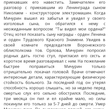
приехавших его навестить. Замечателен его
разговор с приехавшим из Ленинграда сыном
Николаем - конструктором электромашин. Когда
Мичурин вышел из забытья и увидел у своего
изголовья сына, он обратился к нему с
неожиданным вопросом: "Ты видел мои ордена?"
Отец хотел показать сыну награды - орден Ленина
и орден Трудового Красного Знамени. Увидев в
своей комнате председателя Воронежского
облисполкома тов. Орлова, Мичурин попросил
родных дать гостю стул, пригласил его сесть и
короткое время разговаривал с ним. На пожелание
быстрее поправиться Мичурин только
отрицательно покачал головой. Врачи отмечают
интересные детали, характеризующие физическую
стойкость больного. За последний год он утерял
способность хорошо слышать, но за неделю перед
смертью слух его сильно обострился. Последние,
три месяца он пил и ел крайне мало, но силы
покинули его только за 5-7 дней до смерти. Умер