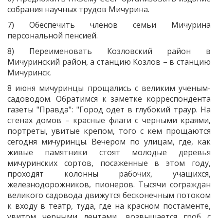
собрания научных трудов Мичурина.
7) Обеспечить членов семьи Мичурина
персональной пенсией.
8) Переименовать Козловский район в
Мичуринский район, а станцию Козлов – в станцию
Мичуринск.
8 июня мичуринцы прощались с великим ученым-
садоводом. Обратимся к заметке корреспондента
газеты "Правда": "Город одет в глубокий траур. На
стенах домов – красные флаги с черными краями,
портреты, увитые крепом, того с кем прощаются
сегодня мичуринцы. Вечером по улицам, где, как
живые памятники стоят молодые деревья
мичуринских сортов, посаженные в этом году,
проходят колонны рабочих, учащихся,
железнодорожников, пионеров. Тысячи сограждан
великого садовода движутся бесконечным потоком
к входу в театр, туда, где на красном постаменте,
увитом черными лентами, возвышается гроб с