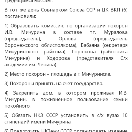
трудящимся массам".
В тот же день Совнарком Союза ССР и ЦК ВКП (б)
постановили:
1) Образовать комиссию по организации похорон
И.В. Мичурина в составе тт. Муралова
(председатель), Орлова (председатель
Воронежского облисполкома), Бабаяна (секретаря
Мичуринского райкома), Горшкова (работника
Мичурина) и Ходорова (представителя С/х
академии им. Ленина).
2) Место похорон – площадь в г. Мичуринске.
3) Похороны принять на счет государства.
4) Закрепить дом, в котором проживал И.В.
Мичурин, в пожизненное пользование семьи
покойного.
5) Обязать НКЗ СССР установить в с/х вузах 10
стипендий имени Мичурина.
6) Предложить НКЗему СССР организовать издание