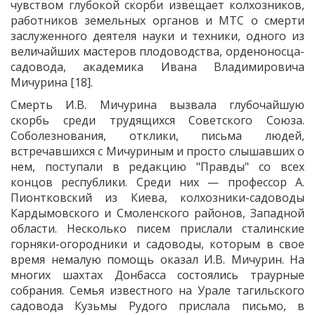
чувством глубокой скорби извещает колхозников,
работников земельных органов и МТС о смерти
заслуженного деятеля науки и техники, одного из
величайших мастеров плодоводства, орденоносца-
садовода, академика Ивана Владимировича
Мичурина [18].
Смерть И.В. Мичурина вызвала глубочайшую
скорбь среди трудящихся Советского Союза.
Соболезнования, отклики, письма людей,
встречавшихся с Мичуриным и просто слышавших о
нем, поступали в редакцию "Правды" со всех
концов республики. Среди них — профессор А.
Пионтковский из Киева, колхозники-садоводы
Кардымовского и Смоленского районов, Западной
области. Несколько писем прислали сталинские
горняки-огородники и садоводы, которым в свое
время немалую помощь оказал И.В. Мичурин. На
многих шахтах Донбасса состоялись траурные
собрания. Семья известного на Урале тагильского
садовода Кузьмы Рудого прислала письмо, в