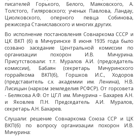
писателей Горького, Белого, Маяковского, А.
Толстого, Гиляровского; ученых Павлова, Ландау,
Циолковского, оперного певца Собинова,
режиссера Станиславского и многих других.
Во исполнение постановления Совнаркома СССР и
ЦК ВКП (б) в Мичуринске 8 июня 1935 года было
созвано заседание Центральной комиссии по
организации похорон И.В. Мичурина.
Присутствовали: т.т. Муралов А.И. (председатель
комиссии), Бабаян (секретарь Мичуринского
горрайкома ВКП(б), Горшков И.С., Ходоров
(представитель с.х. академии им. Ленина), Н.В.
Лисицын (нарком земледелия РСФСР). От горсовета
- Белякова А.Ф. От ЦГЛ им. Мичурина – Бахарев А.Н.
и Яковлев П.Н. Председатель А.И. Муралов,
секретарь А.Н. Бахарев.
Слушали: решение Совнаркома Союза ССР и ЦК
ВКП(б) по вопросу организации похорон И.В.
Мичурина: