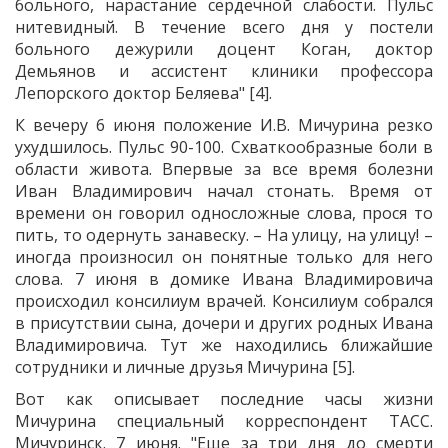
больного, нарастание сердечной слабости. Пульс
нитевидный. В течение всего дня у постели
больного дежурили доцент Коган, доктор
Демьянов и ассистент клиники профессора
Лепорского доктор Беляева" [4].
К вечеру 6 июня положение И.В. Мичурина резко
ухудшилось. Пульс 90-100. Схваткообразные боли в
области живота. Впервые за все время болезни
Иван Владимирович начал стонать. Время от
времени он говорил односложные слова, прося то
пить, то одернуть занавеску. – На улицу, на улицу! –
иногда произносил он понятные только для него
слова. 7 июня в домике Ивана Владимировича
происходил консилиум врачей. Консилиум собрался
в присутствии сына, дочери и других родных Ивана
Владимировича. Тут же находились ближайшие
сотрудники и личные друзья Мичурина [5].
Вот как описывает последние часы жизни
Мичурина специальный корреспондент ТАСС.
Мичуринск. 7 июня. "Еще за три дня до смерти