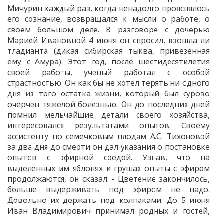
Мичурин каждый раз, когда ненадолго прояснялось
его сознание, возвращался к мысли о работе, о
своем большом деле. В разговоре с дочерью
Марией Ивановной 4 июня он спросил, взошла ли
тладианта (дикая сибирская тыква, привезенная
ему с Амура). Этот год, после шестидесятилетия
своей работы, ученый работал с особой
страстностью. Он как бы не хотел терять ни одного
дня из того остатка жизни, который был сурово
очерчен тяжелой болезнью. Он до последних дней
помнил мельчайшие детали своего хозяйства,
интересовался результатами опытов. Своему
ассистенту по семечковым плодам А.С. Тихоновой
за два дня до смерти он дал указания о постановке
опытов с эфирной средой. Узнав, что на
выделенных им яблонях и грушах опыты с эфиром
продолжаются, он сказал: - Цветение закончилось,
больше выдерживать под эфиром не надо.
Довольно их держать под колпаками. До 5 июня
Иван Владимирович принимал родных и гостей,