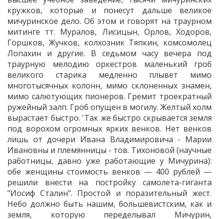
кружков, которые и понесут дальше великое
мичуринское дело. Об этом и говорят на траурном
митинге тт. Муралов, Лисицын, Орлов, Ходоров,
Горшков, Жучков, колхозник Тяпкин, комсомолец
Лопахин и другие. В седьмом часу вечера под
траурную мелодию оркестров маленький гроб
великого старика медленно плывет мимо
многотысячных колонн, мимо склоненных знамен,
мимо салютующих пионеров. Гремит троекратный
ружейный залп. Гроб опущен в могилу. Желтый холм
вырастает быстро. 'Так же быстро скрывается земля
под ворохом огромных ярких венков. Нет венков
лишь от дочери Ивана Владимировича - Марии
Ивановны и племянницы - тов. Тихоновой (научные
работницы, давно уже работающие у Мичурина):
обе женщины стоимость венков — 400 рублей —
решили внести на постройку самолета-гиганта
"Иосиф Сталин". Простой и поразительный жест.
Небо должно быть нашим, большевистским, как и
земля, которую переделывал Мичурин,