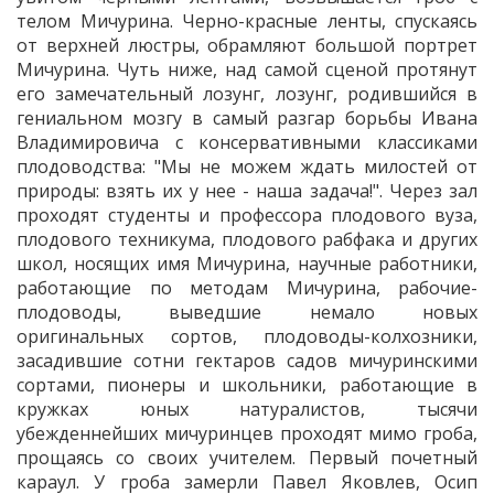
телом Мичурина. Черно-красные ленты, спускаясь
от верхней люстры, обрамляют большой портрет
Мичурина. Чуть ниже, над самой сценой протянут
его замечательный лозунг, лозунг, родившийся в
гениальном мозгу в самый разгар борьбы Ивана
Владимировича с консервативными классиками
плодоводства: "Мы не можем ждать милостей от
природы: взять их у нее - наша задача!". Через зал
проходят студенты и профессора плодового вуза,
плодового техникума, плодового рабфака и других
школ, носящих имя Мичурина, научные работники,
работающие по методам Мичурина, рабочие-
плодоводы, выведшие немало новых
оригинальных сортов, плодоводы-колхозники,
засадившие сотни гектаров садов мичуринскими
сортами, пионеры и школьники, работающие в
кружках юных натуралистов, тысячи
убежденнейших мичуринцев проходят мимо гроба,
прощаясь со своих учителем. Первый почетный
караул. У гроба замерли Павел Яковлев, Осип