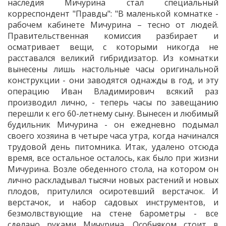
наследия Мичурина стал специальный
корреспондент "Правды": "В маленькой комнатке -
рабочем кабинете Мичурина – тесно от людей.
Правительственная комиссия разбирает и
осматривает вещи, с которыми никогда не
расставался великий гибридизатор. Из комнатки
вынесены лишь настольные часы оригинальной
конструкции - они заводятся однажды в год, и эту
операцию Иван Владимирович всякий раз
производил лично, - теперь часы по завещанию
перешли к его 60-летнему сыну. Вынесен и любимый
будильник Мичурина - он ежедневно подымал
своего хозяина в четыре часа утра, когда начинался
трудовой день питомника. Итак, удалено отсюда
время, все остальное осталось, как было при жизни
Мичурина. Возле обеденного стола, на котором он
лично раскладывал тысячи новых растений и новых
плодов, притулился осиротевший верстачок. И
верстачок, и набор садовых инструментов, и
безмолвствующие на стене барометры - все
сделано руками Мичурина. Особняком стоит в