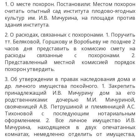
1. О месте похорон. Постановили: Местом похорон
считать опытный сад института плодово-ягодных
культур им. И.В. Мичурина, на площади против
здания института.
2. О расходах, связанных с похоронами. 1. Поручить
тт. Беляковой, Горшкову и Воробьеву не позднее 2
часов дня представить в комиссию смету на
расходы связанные с похоронами. 2.
Представленный местной комиссией порядок
похорон утвердить.
3. Об утверждении в правах наследования дома и
др. личного имущества покойного. 1. Закрепить
принадлежащий И.В. Мичурину дом за его
родственниками: дочерью М.И. Мичуриной,
свояченицей А.В. Петрушиной и племянницей А.С.
Тихоновой с последующим нотариальным
оформлением. 2. Все личное имущество И.В.
Мичурина, находящееся в двух опечатанных
комнатах, немедленно отделить от имущества,