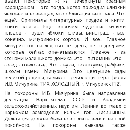
выдал. Некоторые №№ зачеркнуты красным
карандашом – это тогда, когда приходил близкий
человек и возвещал, что облигация выиграла. Что
еще?.. Оригиналы литературных трудов и книги,
книги, книги... Еще, впрочем, чудесные муляжи
плодов - груши, яблоки, сливы, виноград, - все,
конечно, мичуринских сортов. И все... Главное
мичуринское наследство не здесь, не за дверями,
которые сейчас опечатываются. Главное - за
стенами маленького домика. Это - питомник. Это –
сосед - совхоз-сад. Это - вузы, техникумы, рабфаки,
школы имени Мичурина. Это цветущие сады
великой родины, великого революционера флоры
И.В. Мичурина. ТИХ. ХОЛОДНЫЙ. г. Мичуринск [12].
На похороны И.В. Мичурина была направлена
делегация Наркомзема СССР и Академии
сельскохозяйственных наук им. Ленина во главе с
наркомом земледелия РСФСР тов. Лисицыным.
Делегация должна была возложить венок на гроб
покойного. На похороны выехала также