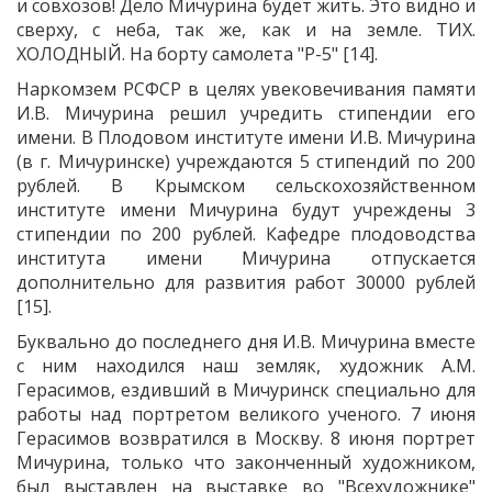
и совхозов! Дело Мичурина будет жить. Это видно и
сверху, с неба, так же, как и на земле. ТИХ.
ХОЛОДНЫЙ. На борту самолета "Р-5" [14].
Наркомзем РСФСР в целях увековечивания памяти
И.В. Мичурина решил учредить стипендии его
имени. В Плодовом институте имени И.В. Мичурина
(в г. Мичуринске) учреждаются 5 стипендий по 200
рублей. В Крымском сельскохозяйственном
институте имени Мичурина будут учреждены 3
стипендии по 200 рублей. Кафедре плодоводства
института имени Мичурина отпускается
дополнительно для развития работ 30000 рублей
[15].
Буквально до последнего дня И.В. Мичурина вместе
с ним находился наш земляк, художник А.М.
Герасимов, ездивший в Мичуринск специально для
работы над портретом великого ученого. 7 июня
Герасимов возвратился в Москву. 8 июня портрет
Мичурина, только что законченный художником,
был выставлен на выставке во "Всехудожнике"