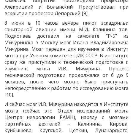
кахексия. Вскрытие производили профессора
Алекрицкий и Волынский. Присутствовал при
вскрытии профессор Лепорский [9].
8 июня в 10 часов вечера пилот эскадрильи
санитарной авиации имени М.И. Калинина тов.
Подкопаев доставил на самолете "Р-5" из
Мичуринска в Москву мозг Ивана Владимировича
Мичурина. Мозг передан для изучения в Институт
мозга при Ученом комитете ЦИК СССР. В институте
сразу же приступили к технической подготовке к
изучению мозга И.В. Мичурина. Процесс
технической подготовки продолжался от 6 до 9
месяцев, после чего можно было приступать
непосредственно к работам по исследованию мозга
[10].
И сейчас мозг И.В. Мичурина находится в Институте
мозга (сейчас это Отдел исследований мозга
Центра неврологии РАМН), наряду с мозгами
партийных деятелей - Калинина, Кирова,
Куйбышева, Крупской, Цеткин, Луначарского;